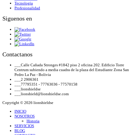
Tecnología
Profesionalidad
Siguenos en
Contactanos
___
Calle Cañada Stronges #1842 piso 2 oficina 202. Edificio Torre
Centrum subiendo a media cuadra de la plaza del Estudiante Zona San
Pedro La Paz - Bolivia
___
2 2906361
___
77795351 - 77763036 - 77570158
___
lionshieldse
___
lionshield@lionshieldse.com
Copyright © 2026 lionshieldse
INICIO
NOSOTROS
Historia
SERVICIOS
BLOG