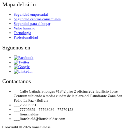
Mapa del sitio
Seguridad empresarial
Seguridad centros comerciales
Seguridad para el hogar
Valor humano
Tecnología
Profesionalidad
Siguenos en
Contactanos
___
Calle Cañada Stronges #1842 piso 2 oficina 202. Edificio Torre
Centrum subiendo a media cuadra de la plaza del Estudiante Zona San
Pedro La Paz - Bolivia
___
2 2906361
___
77795351 - 77763036 - 77570158
___
lionshieldse
___
lionshield@lionshieldse.com
Copyright © 2026 lionshieldse